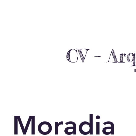
CV – Ar
I
Moradia