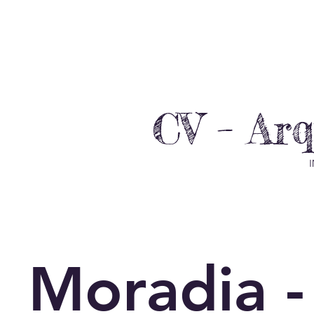
CV – Ar
I
Moradia -