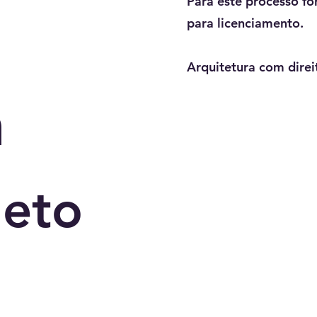
Para este processo fo
para licenciamento.
Arquitetura com direi
a
jeto