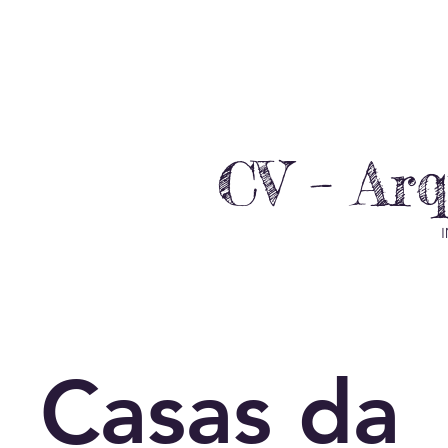
CV – Ar
I
Casas da