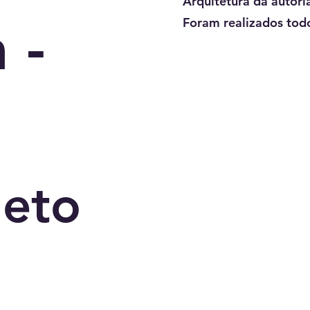
Arquitetura da autori
 -
Foram realizados todo
jeto